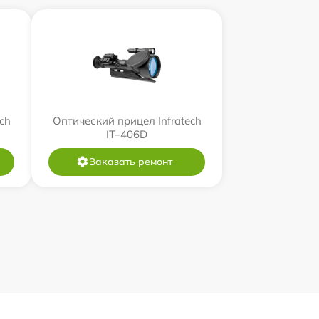
ch
Оптический прицел Infratech
IT–406D
Заказать ремонт