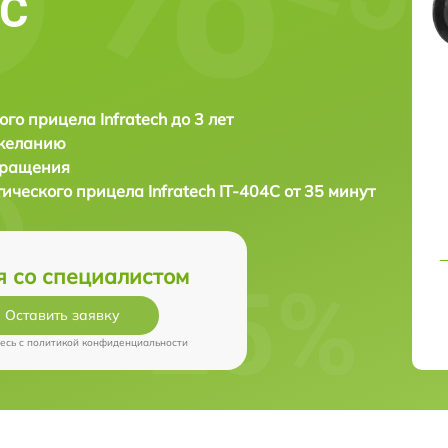
4C
ого прицела Infratech до 3 лет
 желанию
бращения
тического прицела
Infratech IT-404C от 35 минут
я со специалистом
Оставить заявку
есь c
политикой конфиденциальности