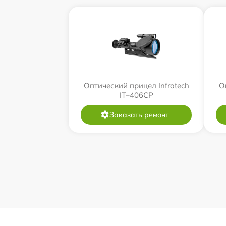
Оптический прицел Infratech
О
IT–406СP
Заказать ремонт