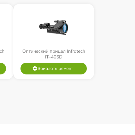
ch
Оптический прицел Infratech
IT–406D
Заказать ремонт