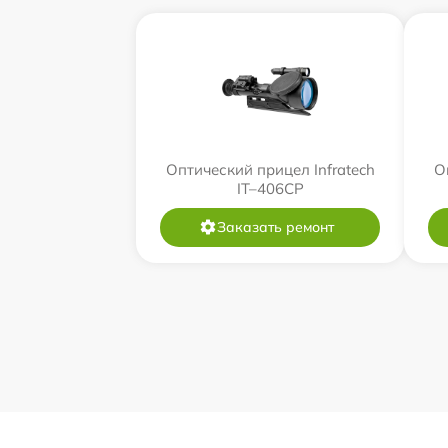
Оптический прицел Infratech
О
IT–406СP
Заказать ремонт