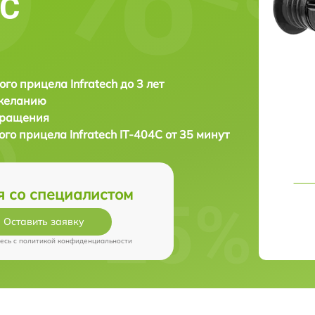
4C
ого прицела Infratech до 3 лет
 желанию
бращения
ого прицела
Infratech IT-404C от 35 минут
я со специалистом
Оставить заявку
есь c
политикой конфиденциальности