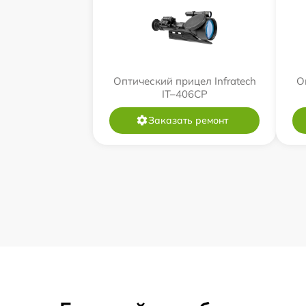
Оптический прицел Infratech
О
IT–406СP
Заказать ремонт