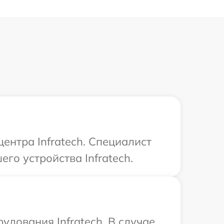
ентра Infratech. Специалист
го устройства Infratech.
дования Infratech. В случае