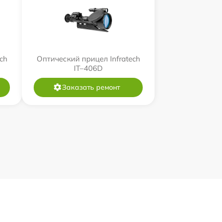
ch
Оптический прицел Infratech
IT–406D
Заказать ремонт