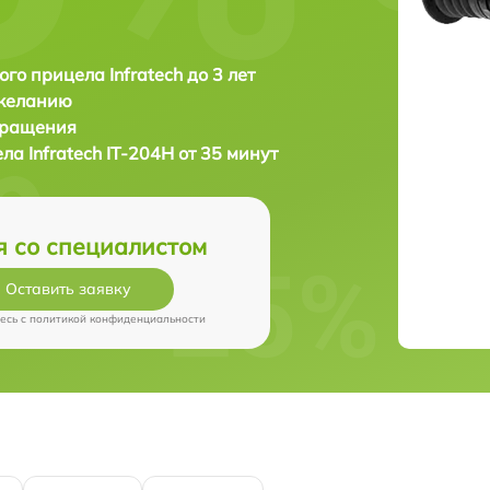
ого прицела Infratech до 3 лет
 желанию
бращения
ела
Infratech IT-204H от 35 минут
я со специалистом
Оставить заявку
есь c
политикой конфиденциальности