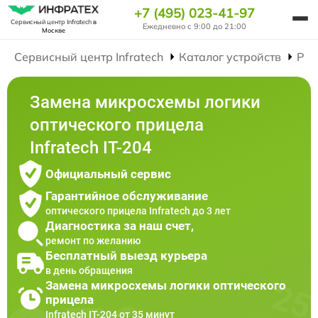
+7 (495) 023-41-97
Сервисный центр Infratech
в
Ежедневно с 9:00 до 21:00
Москве
Сервисный центр Infratech
Каталог устройств
Рем
Замена микросхемы логики
оптического прицела
Infratech IT-204
Официальный сервис
Гарантийное обслуживание
оптического прицела Infratech до 3 лет
Диагностика за наш счет,
ремонт по желанию
Бесплатный выезд курьера
в день обращения
Замена микросхемы логики оптического
прицела
Infratech IT-204 от 35 минут