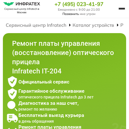
+7 (495) 023-41-97
Сервисный центр Infratech
в
Ежедневно с 9:00 до 21:00
Москве
Позвонить
мне утром
Сервисный центр Infratech
Каталог устройств
Рем
Ремонт платы управления
(восстановление) оптического
прицела
Infratech IT-204
Официальный сервис
Гарантийное обслуживание
оптического прицела Infratech до 3 лет
Диагностика за наш счет,
ремонт по желанию
Бесплатный выезд курьера
в день обращения
Ремонт платы управления