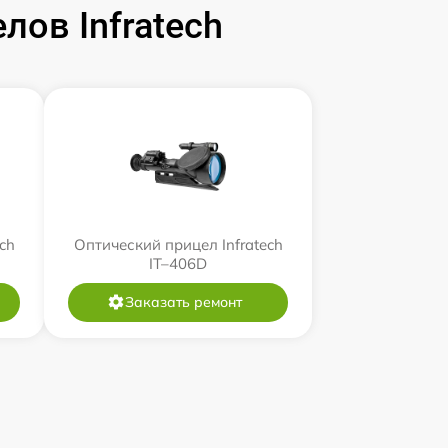
ов Infratech
ch
Оптический прицел Infratech
IT–406D
Заказать ремонт