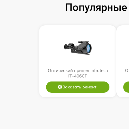
Популярные 
Оптический прицел Infratech
О
IT–406СP
Заказать ремонт