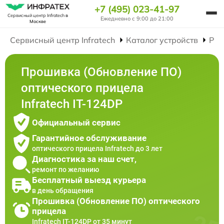
+7 (495) 023-41-97
Сервисный центр Infratech
в
Ежедневно с 9:00 до 21:00
Москве
Сервисный центр Infratech
Каталог устройств
Рем
Прошивка (Обновление ПО)
оптического прицела
Infratech IT-124DP
Официальный сервис
Гарантийное обслуживание
оптического прицела Infratech до 3 лет
Диагностика за наш счет,
ремонт по желанию
Бесплатный выезд курьера
в день обращения
Прошивка (Обновление ПО) оптического
прицела
Infratech IT-124DP от 35 минут