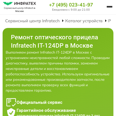
+7 (495) 023-41-97
Сервисный центр Infratech
в
Ежедневно с 9:00 до 21:00
Москве
Сервисный центр Infratech
Каталог устройств
Рем
Ремонт оптического прицела
Infratech IT-124DP в Москве
Выполняем ремонт Infratech IT-124DP в Москве с
устранением неисправностей любой сложности. Проводим
диагностику, выявляем причины поломки, заменяем
неисправные детали и восстанавливаем
работоспособность устройства. Используем оригинальные
или рекомендованные производителем запчасти, после
ремонта выполняем проверку всех функций и
предоставляем гарантию.
Официальный сервис
Гарантийное обслуживание
оптического прицела Infratech IT-124DP до 3 лет