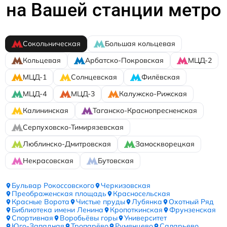
на Вашей станции метро
Сокольническая
Большая кольцевая
Кольцевая
Арбатско-Покровская
МЦД-2
МЦД-1
Солнцевская
Филёвская
МЦД-4
МЦД-3
Калужско-Рижская
Калининская
Таганско-Краснопресненская
Серпуховско-Тимирязевская
Люблинско-Дмитровская
Замоскворецкая
Некрасовская
Бутовская
Бульвар Рокоссовского
Черкизовская
Преображенская площадь
Красносельская
Красные Ворота
Чистые пруды
Лубянка
Охотный Ряд
Библиотека имени Ленина
Кропоткинская
Фрунзенская
Спортивная
Воробьёвы горы
Университет
Юго-Западная
Тропарёво
Румянцево
Саларьево