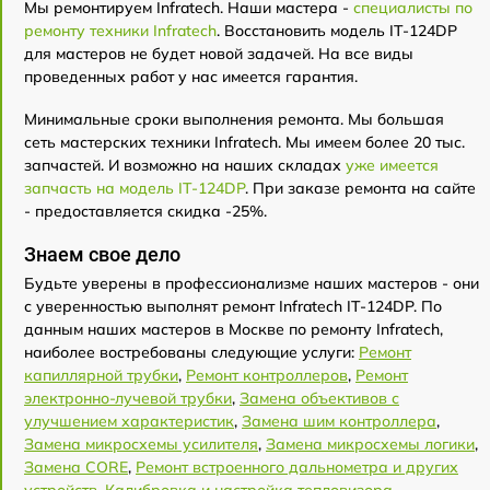
Мы ремонтируем Infratech. Наши мастера -
специалисты по
ремонту техники Infratech
. Восстановить модель IT-124DP
для мастеров не будет новой задачей. На все виды
проведенных работ у нас имеется гарантия.
Минимальные сроки выполнения ремонта. Мы большая
сеть мастерских техники Infratech. Мы имеем более 20 тыс.
запчастей. И возможно на наших складах
уже имеется
запчасть на модель IT-124DP
. При заказе ремонта на сайте
- предоставляется скидка -25%.
Знаем свое дело
Будьте уверены в профессионализме наших мастеров - они
с уверенностью выполнят ремонт Infratech IT-124DP. По
данным наших мастеров в Москве по ремонту Infratech,
наиболее востребованы следующие услуги:
Ремонт
капиллярной трубки
,
Ремонт контроллеров
,
Ремонт
электронно-лучевой трубки
,
Замена объективов с
улучшением характеристик
,
Замена шим контроллера
,
Замена микросхемы усилителя
,
Замена микросхемы логики
,
Замена CORE
,
Ремонт встроенного дальнометра и других