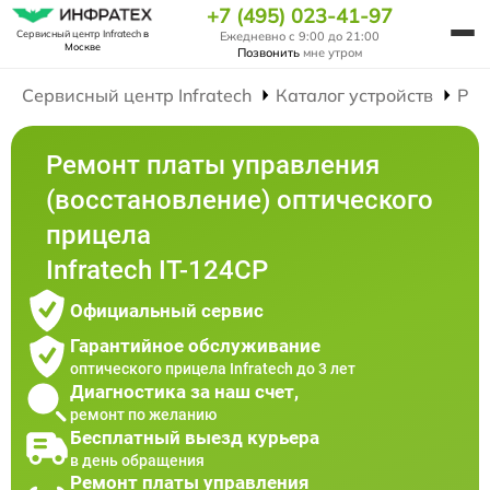
+7 (495) 023-41-97
Сервисный центр Infratech
в
Ежедневно с 9:00 до 21:00
Москве
Позвонить
мне утром
Сервисный центр Infratech
Каталог устройств
Рем
Ремонт платы управления
(восстановление) оптического
прицела
Infratech IT-124CP
Официальный сервис
Гарантийное обслуживание
оптического прицела Infratech до 3 лет
Диагностика за наш счет,
ремонт по желанию
Бесплатный выезд курьера
в день обращения
Ремонт платы управления