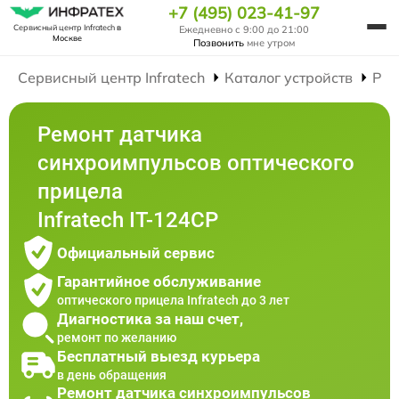
+7 (495) 023-41-97
Сервисный центр Infratech
в
Ежедневно с 9:00 до 21:00
Москве
Позвонить
мне утром
Сервисный центр Infratech
Каталог устройств
Рем
Ремонт датчика
синхроимпульсов оптического
прицела
Infratech IT-124CP
Официальный сервис
Гарантийное обслуживание
оптического прицела Infratech до 3 лет
Диагностика за наш счет,
ремонт по желанию
Бесплатный выезд курьера
в день обращения
Ремонт датчика синхроимпульсов