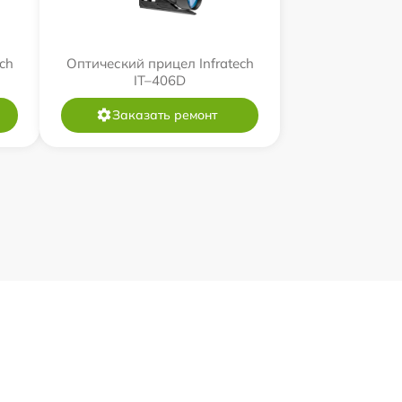
ch
Оптический прицел Infratech
IT–406D
Заказать ремонт