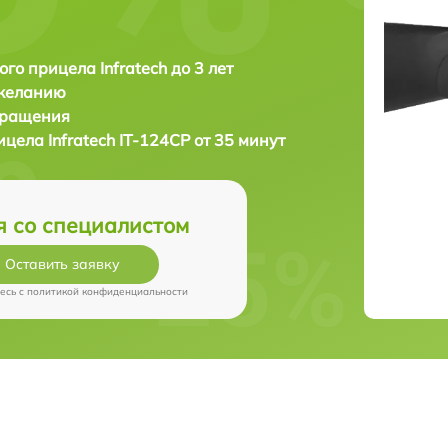
ого прицела Infratech до 3 лет
 желанию
бращения
рицела
Infratech IT-124CP от 35 минут
я со специалистом
Оставить заявку
есь c
политикой конфиденциальности