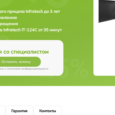
ого прицела Infratech до 3 лет
 желанию
бращения
ла
Infratech IT-124C от 35 минут
я со специалистом
Оставить заявку
есь c
политикой конфиденциальности
Гарантия
Контакты