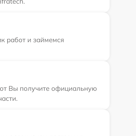
fratech.
ик работ и займемся
абот Вы получите официальную
части.