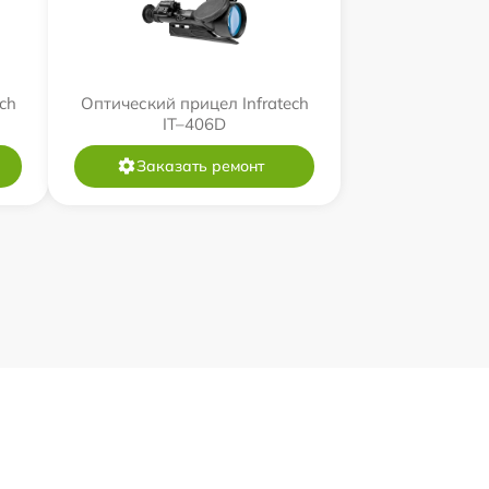
ch
Оптический прицел Infratech
IT–406D
Заказать ремонт