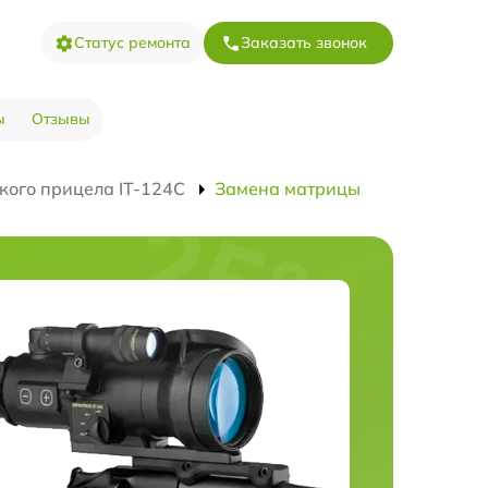
Статус ремонта
Заказать звонок
ы
Отзывы
кого прицела IT-124C
Замена матрицы