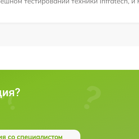
ешном тестировании техники Infratech, и
ция?
ия со специалистом