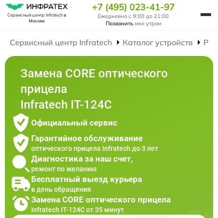
+7 (495) 023-41-97
Сервисный центр Infratech
в
Ежедневно с 9:00 до 21:00
Москве
Позвонить
мне утром
Сервисный центр Infratech
Каталог устройств
Рем
Замена CORE оптического
прицела
Infratech IT-124C
Официальный сервис
Гарантийное обслуживание
оптического прицела Infratech до 3 лет
Диагностика за наш счет,
ремонт по желанию
Бесплатный выезд курьера
в день обращения
Замена CORE оптического прицела
Infratech IT-124C от 35 минут