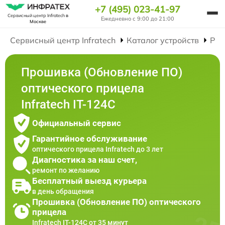
+7 (495) 023-41-97
Сервисный центр Infratech
в
Ежедневно с 9:00 до 21:00
Москве
Сервисный центр Infratech
Каталог устройств
Рем
Прошивка (Обновление ПО)
оптического прицела
Infratech IT-124C
Официальный сервис
Гарантийное обслуживание
оптического прицела Infratech до 3 лет
Диагностика за наш счет,
ремонт по желанию
Бесплатный выезд курьера
в день обращения
Прошивка (Обновление ПО) оптического
прицела
Infratech IT-124C от 35 минут