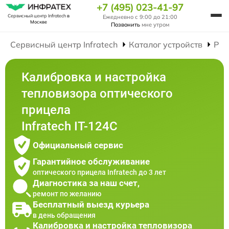
+7 (495) 023-41-97
Сервисный центр Infratech
в
Ежедневно с 9:00 до 21:00
Москве
Позвонить
мне утром
Сервисный центр Infratech
Каталог устройств
Рем
Калибровка и настройка
тепловизора оптического
прицела
Infratech IT-124C
Официальный сервис
Гарантийное обслуживание
оптического прицела Infratech до 3 лет
Диагностика за наш счет,
ремонт по желанию
Бесплатный выезд курьера
в день обращения
Калибровка и настройка тепловизора