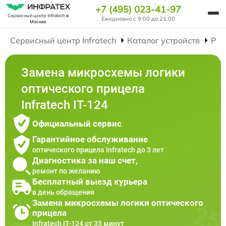
+7 (495) 023-41-97
Сервисный центр Infratech
в
Ежедневно с 9:00 до 21:00
Москве
Сервисный центр Infratech
Каталог устройств
Рем
Замена микросхемы логики
оптического прицела
Infratech IT-124
Официальный сервис
Гарантийное обслуживание
оптического прицела Infratech до 3 лет
Диагностика за наш счет,
ремонт по желанию
Бесплатный выезд курьера
в день обращения
Замена микросхемы логики оптического
прицела
Infratech IT-124 от 35 минут