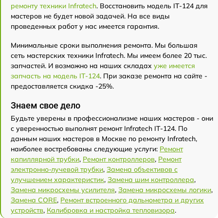
ремонту техники Infratech
. Восстановить модель IT-124 для
мастеров не будет новой задачей. На все виды
проведенных работ у нас имеется гарантия.
Минимальные сроки выполнения ремонта. Мы большая
сеть мастерских техники Infratech. Мы имеем более 20 тыс.
запчастей. И возможно на наших складах
уже имеется
запчасть на модель IT-124
. При заказе ремонта на сайте -
предоставляется скидка -25%.
Знаем свое дело
Будьте уверены в профессионализме наших мастеров - они
с уверенностью выполнят ремонт Infratech IT-124. По
данным наших мастеров в Москве по ремонту Infratech,
наиболее востребованы следующие услуги:
Ремонт
капиллярной трубки
,
Ремонт контроллеров
,
Ремонт
электронно-лучевой трубки
,
Замена объективов с
улучшением характеристик
,
Замена шим контроллера
,
Замена микросхемы усилителя
,
Замена микросхемы логики
,
Замена CORE
,
Ремонт встроенного дальнометра и других
устройств
,
Калибровка и настройка тепловизора
.