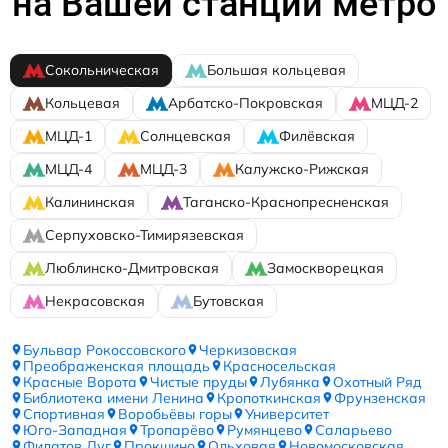
на Вашей станции метро
Сокольническая
Большая кольцевая
Кольцевая
Арбатско-Покровская
МЦД-2
МЦД-1
Солнцевская
Филёвская
МЦД-4
МЦД-3
Калужско-Рижская
Калининская
Таганско-Краснопресненская
Серпуховско-Тимирязевская
Люблинско-Дмитровская
Замоскворецкая
Некрасовская
Бутовская
Бульвар Рокоссовского
Черкизовская
Преображенская площадь
Красносельская
Красные Ворота
Чистые пруды
Лубянка
Охотный Ряд
Библиотека имени Ленина
Кропоткинская
Фрунзенская
Спортивная
Воробьёвы горы
Университет
Юго-Западная
Тропарёво
Румянцево
Саларьево
Филатов Луг
Прокшино
Ольховая
Новомосковская