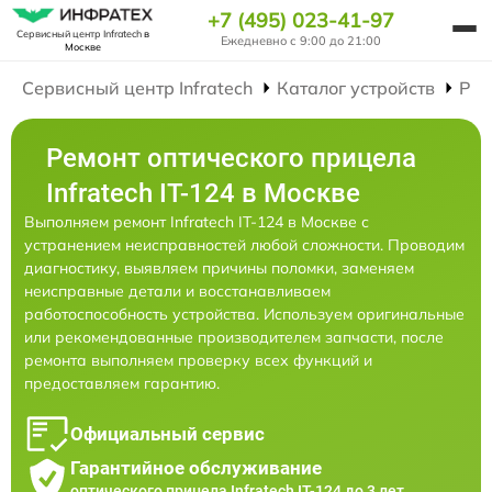
+7 (495) 023-41-97
Сервисный центр Infratech
в
Ежедневно с 9:00 до 21:00
Москве
Сервисный центр Infratech
Каталог устройств
Рем
Ремонт оптического прицела
Infratech IT-124 в Москве
Выполняем ремонт Infratech IT-124 в Москве с
устранением неисправностей любой сложности. Проводим
диагностику, выявляем причины поломки, заменяем
неисправные детали и восстанавливаем
работоспособность устройства. Используем оригинальные
или рекомендованные производителем запчасти, после
ремонта выполняем проверку всех функций и
предоставляем гарантию.
Официальный сервис
Гарантийное обслуживание
оптического прицела Infratech IT-124 до 3 лет