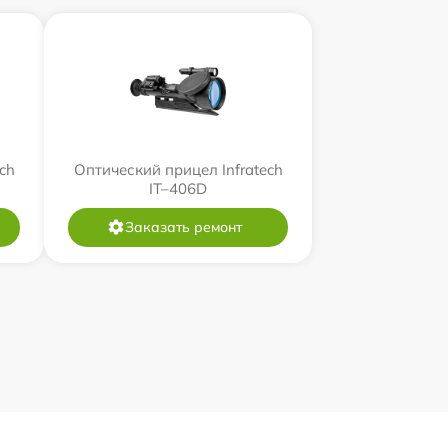
ch
Оптический прицел Infratech
IT–406D
Заказать ремонт