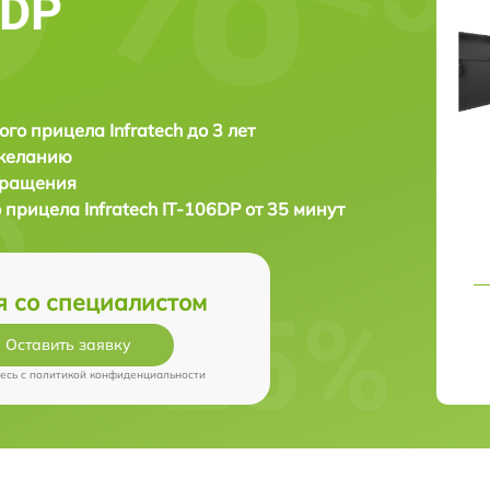
6DP
ого прицела Infratech до 3 лет
 желанию
бращения
о прицела
Infratech IT-106DP от 35 минут
я со специалистом
Оставить заявку
есь c
политикой конфиденциальности