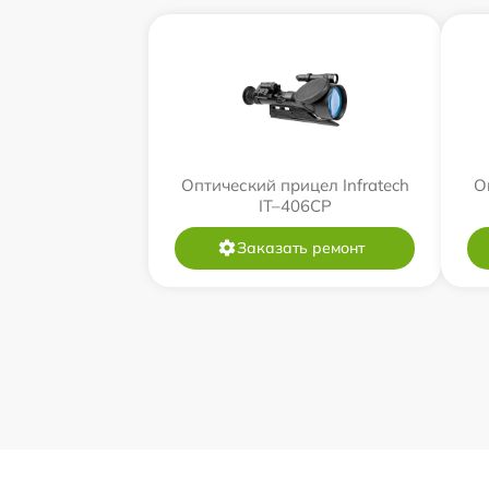
Оптический прицел Infratech
О
IT–406СP
Заказать ремонт