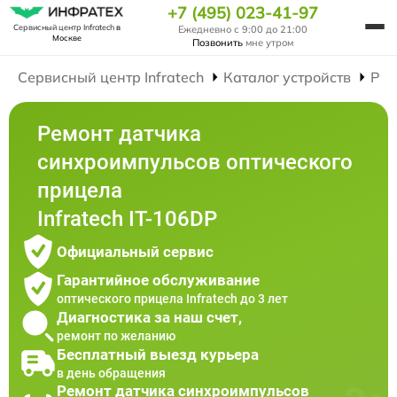
+7 (495) 023-41-97
Сервисный центр Infratech
в
Ежедневно с 9:00 до 21:00
Москве
Позвонить
мне утром
Сервисный центр Infratech
Каталог устройств
Рем
Ремонт датчика
синхроимпульсов оптического
прицела
Infratech IT-106DP
Официальный сервис
Гарантийное обслуживание
оптического прицела Infratech до 3 лет
Диагностика за наш счет,
ремонт по желанию
Бесплатный выезд курьера
в день обращения
Ремонт датчика синхроимпульсов