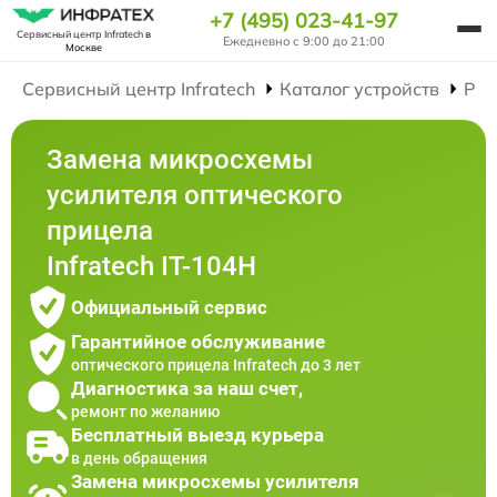
+7 (495) 023-41-97
Сервисный центр Infratech
в
Ежедневно с 9:00 до 21:00
Москве
Сервисный центр Infratech
Каталог устройств
Рем
Замена микросхемы
усилителя оптического
прицела
Infratech IT-104H
Официальный сервис
Гарантийное обслуживание
оптического прицела Infratech до 3 лет
Диагностика за наш счет,
ремонт по желанию
Бесплатный выезд курьера
в день обращения
Замена микросхемы усилителя