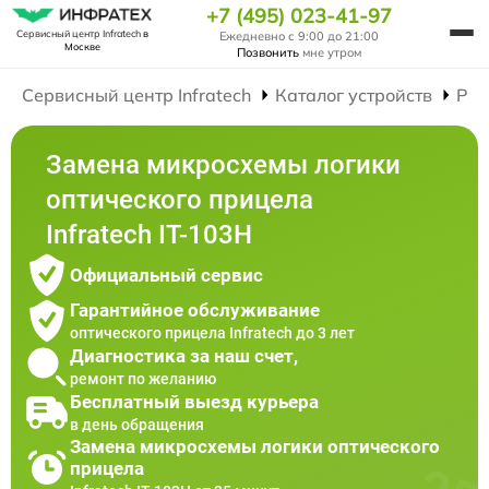
+7 (495) 023-41-97
Сервисный центр Infratech
в
Ежедневно с 9:00 до 21:00
Москве
Позвонить
мне утром
Сервисный центр Infratech
Каталог устройств
Рем
Замена микросхемы логики
оптического прицела
Infratech IT-103Н
Официальный сервис
Гарантийное обслуживание
оптического прицела Infratech до 3 лет
Диагностика за наш счет,
ремонт по желанию
Бесплатный выезд курьера
в день обращения
Замена микросхемы логики оптического
прицела