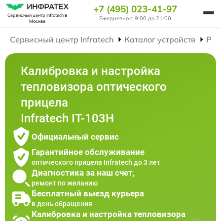
+7 (495) 023-41-97
Сервисный центр Infratech
в
Ежедневно с 9:00 до 21:00
Москве
Сервисный центр Infratech
Каталог устройств
Рем
Калибровка и настройка
тепловизора оптического
прицела
Infratech IT-103Н
Официальный сервис
Гарантийное обслуживание
оптического прицела Infratech до 3 лет
Диагностика за наш счет,
ремонт по желанию
Бесплатный выезд курьера
в день обращения
Калибровка и настройка тепловизора